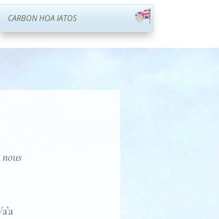
CARBON HOA IATOS
t nous
a’a