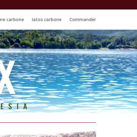
me carbone
Iatos carbone
Commander
X
ESIA