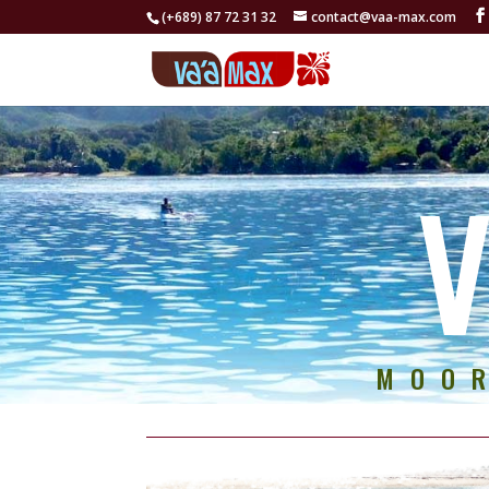
(+689) 87 72 31 32
contact@vaa-max.com
MOO